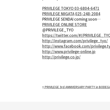
PRIVILEGE TOKYO 03-6804-6471
PRIVILEGE NIIGATA
025-248-2084
PRIVILEGE SENDAI coming soon…
PRIVILEGE ONLINE STORE
@PRIVILEGE_TYO
https://twitter.com/#!/PRIVILEGE_TY
http://instagram.com/privilege_tyo/
http://www.facebook.com/privilege.t
http://www.privilege-online.jp
http://privilege.co.jp/
«
PRIVILEGE 3rd ANNIVERSARY PARTY in BODEG