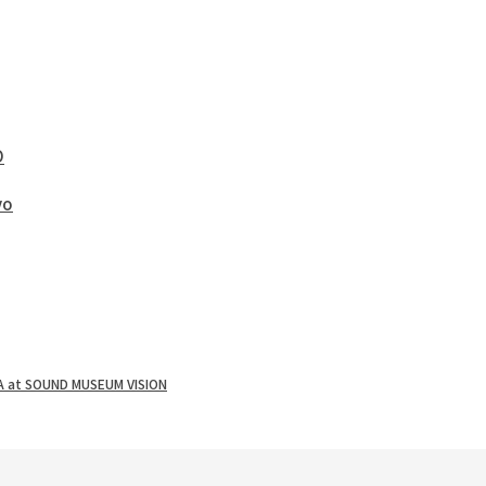
O
yo
A at SOUND MUSEUM VISION