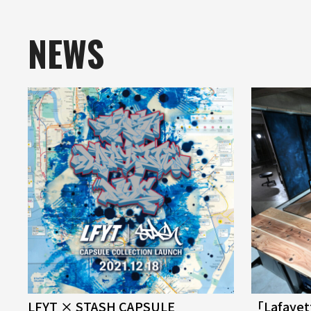
NEWS
LFYT × STASH CAPSULE
「Lafaye