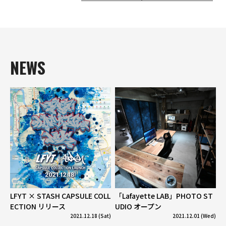
NEWS
LFYT × STASH CAPSULE COLL
「Lafayette LAB」PHOTO ST
ECTION リリース
UDIO オープン
2021.12.18 (Sat)
2021.12.01 (Wed)