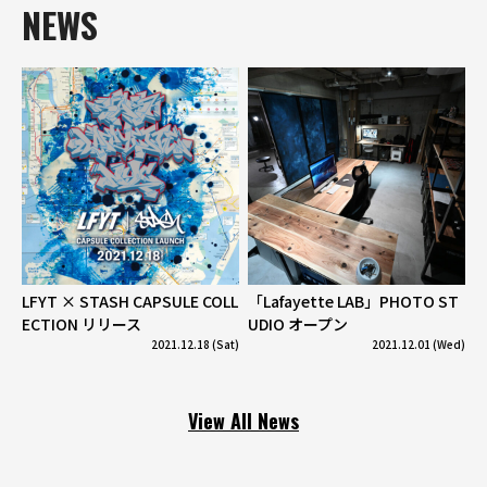
NEWS
LFYT × STASH CAPSULE COLL
「Lafayette LAB」PHOTO ST
ECTION リリース
UDIO オープン
2021.12.18 (Sat)
2021.12.01 (Wed)
View All News