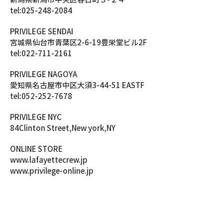
tel:025-248-2084
PRIVILEGE SENDAI
宮城県仙台市青葉区2-6-19豊栄堂ビル2F
tel:022-711-2161
PRIVILEGE NAGOYA
愛知県名古屋市中区大須3-44-51 EASTF
tel:052-252-7678
PRIVILEGE NYC
84Clinton Street,New york,NY
ONLINE STORE
www.lafayettecrew.jp
www.privilege-online.jp