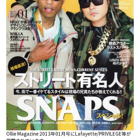
Ollie Magazine 2013年01月号にLafayette/PRIVILEGE等が