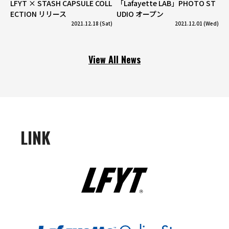
LFYT × STASH CAPSULE COLL
「Lafayette LAB」PHOTO ST
ECTION リリース
UDIO オープン
2021.12.18 (Sat)
2021.12.01 (Wed)
View All News
LINK