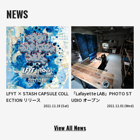
NEWS
LFYT × STASH CAPSULE COLL
「Lafayette LAB」PHOTO ST
ECTION リリース
UDIO オープン
2021.12.18 (Sat)
2021.12.01 (Wed)
View All News