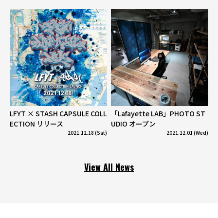
LFYT × STASH CAPSULE COLL
「Lafayette LAB」PHOTO ST
ECTION リリース
UDIO オープン
2021.12.18 (Sat)
2021.12.01 (Wed)
View All News