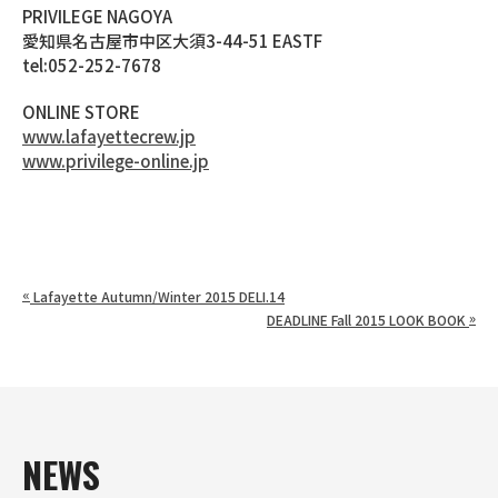
PRIVILEGE NAGOYA
愛知県名古屋市中区大須3-44-51 EASTF
tel:052-252-7678
ONLINE STORE
www.lafayettecrew.jp
www.privilege-online.jp
«
Lafayette Autumn/Winter 2015 DELI.14
»
DEADLINE Fall 2015 LOOK BOOK
NEWS