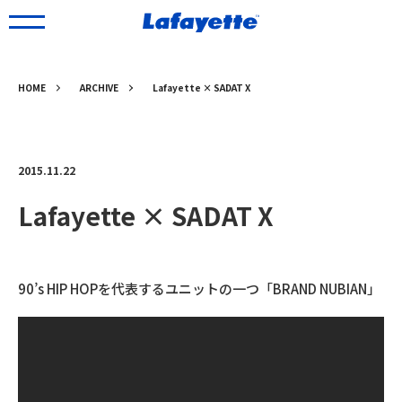
HOME
ARCHIVE
Lafayette × SADAT X
2015.11.22
Lafayette × SADAT X
90’s HIP HOPを代表するユニットの一つ「BRAND NUBIAN」