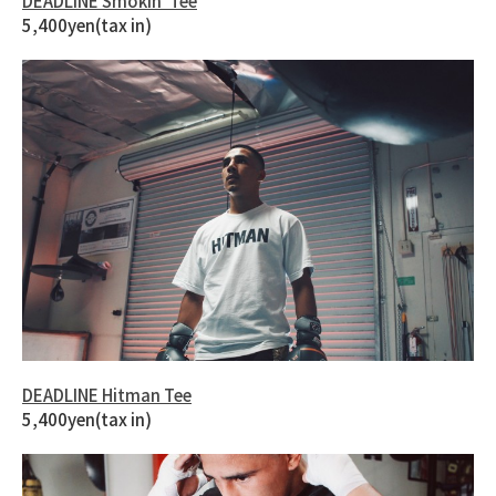
DEADLINE Smokin’ Tee
5,400yen(tax in)
DEADLINE Hitman Tee
5,400yen(tax in)