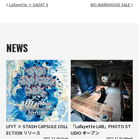
«
»
Lafayette × SADAT X
BIG WAREHOUSE SALE
NEWS
LFYT × STASH CAPSULE COLL
「Lafayette LAB」PHOTO ST
ECTION リリース
UDIO オープン
2021.12.18 (Sat)
2021.12.01 (Wed)