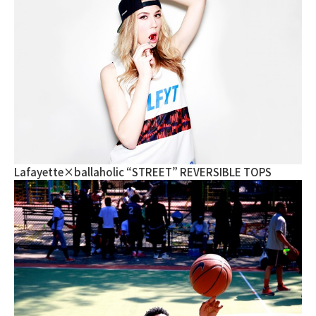
Lafayette×ballaholic “STREET” REVERSIBLE TOPS