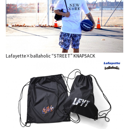
Lafayette×ballaholic “STREET” KNAPSACK