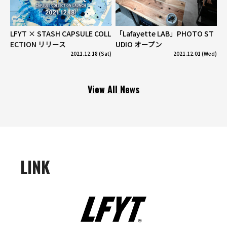
LFYT × STASH CAPSULE COLL
「Lafayette LAB」PHOTO ST
ECTION リリース
UDIO オープン
2021.12.18 (Sat)
2021.12.01 (Wed)
View All News
LINK