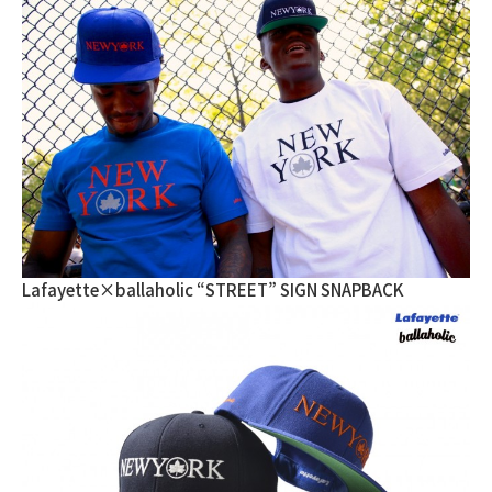
Lafayette×ballaholic “STREET” SIGN SNAPBACK