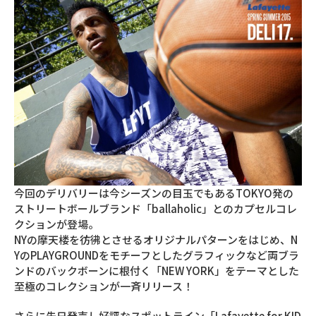
今回のデリバリーは今シーズンの目玉でもあるTOKYO発の
ストリートボールブランド「ballaholic」とのカプセルコレ
クションが登場。
NYの摩天楼を彷彿とさせるオリジナルパターンをはじめ、N
YのPLAYGROUNDをモチーフとしたグラフィックなど両ブラ
ンドのバックボーンに根付く「NEW YORK」をテーマとした
至極のコレクションが一斉リリース！
さらに先日発売し好評なスポットライン「Lafayette for KID