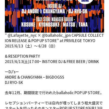
” @Lafayette_nyc × @ballaholic_jpn CAPSULE COLLECT
ION RELEASE & POP UP STORE” at PRIVILEGE TOKYO
2015/6/13（土）～ 6/28（日）
& RESEPTION PARTY
2015/6/13(土)17:00~ INSTORE DJ & FREE BEER / DRINK
ーDJ’sー
ANDRE & CHANGYAMA – BIGDOGSS
DJ RYO-SK
去年12月、期間限定で行われたballaholic POP UP STORE。
レセプションパーティーでは店内が埋ってしまう程大盛況で
スタートを切ったそのモンスターPOP UP STOREが6月13日