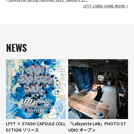
»
LFYT x blhlc GAME MOVIE
NEWS
LFYT × STASH CAPSULE COLL
「Lafayette LAB」PHOTO ST
ECTION リリース
UDIO オープン