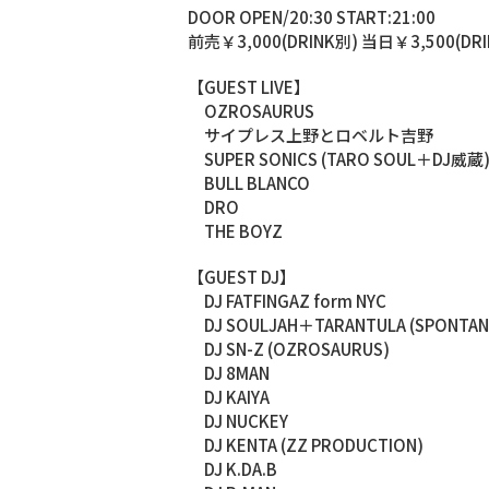
DOOR OPEN/20:30 START:21:00
前売￥3,000(DRINK別) 当日￥3,500(DR
【GUEST LIVE】
OZROSAURUS
サイプレス上野とロベルト吉野
SUPER SONICS (TARO SOUL＋DJ威蔵
BULL BLANCO
DRO
THE BOYZ
【GUEST DJ】
DJ FATFINGAZ form NYC
DJ SOULJAH＋TARANTULA (SPONTAN
DJ SN-Z (OZROSAURUS)
DJ 8MAN
DJ KAIYA
DJ NUCKEY
DJ KENTA (ZZ PRODUCTION)
DJ K.DA.B