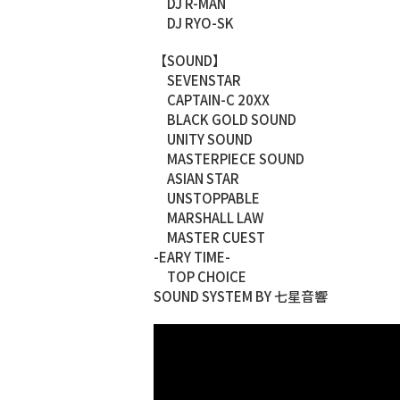
DJ R-MAN
DJ RYO-SK
【SOUND】
SEVENSTAR
CAPTAIN-C 20XX
BLACK GOLD SOUND
UNITY SOUND
MASTERPIECE SOUND
ASIAN STAR
UNSTOPPABLE
MARSHALL LAW
MASTER CUEST
-EARY TIME-
TOP CHOICE
SOUND SYSTEM BY 七星音響