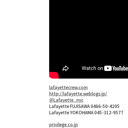
lafayettecrew.com
http://lafayette.weblogs.jp/
@Lafayette_nyc
Lafayette FUJISAWA 0466-50-4205
Lafayette YOKOHAMA 045-312-9577
privilege.co.jp