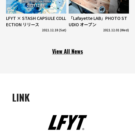
LFYT × STASH CAPSULE COLL
「Lafayette LAB」PHOTO ST
ECTION リリース
UDIO オープン
2021.12.18 (Sat)
2021.12.01 (Wed)
View All News
LINK