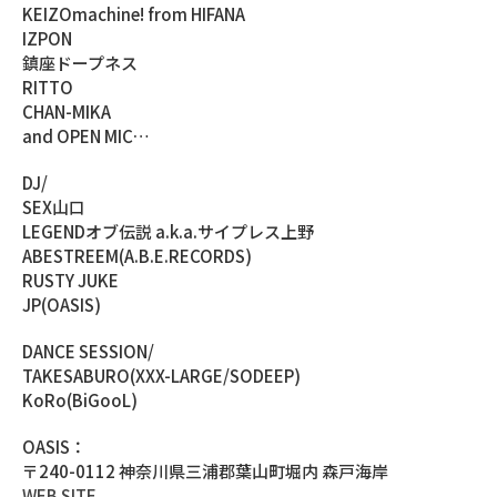
KEIZOmachine! from HIFANA
IZPON
鎮座ドープネス
RITTO
CHAN-MIKA
and OPEN MIC…
DJ/
SEX山口
LEGENDオブ伝説 a.k.a.サイプレス上野
ABESTREEM(A.B.E.RECORDS)
RUSTY JUKE
JP(OASIS)
DANCE SESSION/
TAKESABURO(XXX-LARGE/SODEEP)
KoRo(BiGooL)
OASIS：
〒240-0112 神奈川県三浦郡葉山町堀内 森戸海岸
WEB SITE