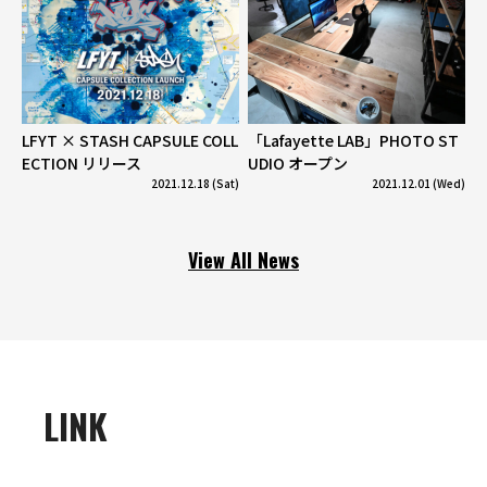
LFYT × STASH CAPSULE COLL
「Lafayette LAB」PHOTO ST
ECTION リリース
UDIO オープン
2021.12.18 (Sat)
2021.12.01 (Wed)
View All News
LINK