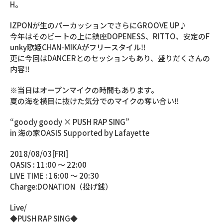
H。
IZPONが生のパーカッションでさらにGROOVE UP♪
今年はそのビートの上に鎮座DOPENESS、RITTO、安定のF
unky歌姫CHAN-MIKAがフリースタイル‼︎
更に今回はDANCERとのセッションもあり、盛りだくさんの
内容‼︎
※当日はオープンマイクの時間もあります。
夏の海を横目に抜けた気分でのマイクの奪い合い‼︎
“goody goody × PUSH RAP SING”
in 海の家OASIS Supported by Lafayette
2018/08/03[FRI]
OASIS : 11:00 〜 22:00
LIVE TIME : 16:00 〜 20:30
Charge:DONATION（投げ銭）
Live/
◆PUSH RAP SING◆