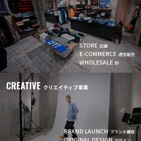
STORE
店舗
E-COMMERCE
通信販売
WHOLESALE
卸
CREATIVE
クリエイティブ事業
BRAND LAUNCH
ブランド構築
ORIGINAL DESIGN
デザイン