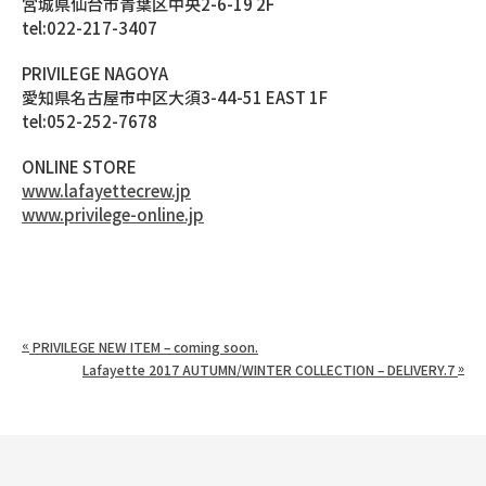
宮城県仙台市青葉区中央2-6-19 2F
tel:022-217-3407
PRIVILEGE NAGOYA
愛知県名古屋市中区大須3-44-51 EAST 1F
tel:052-252-7678
ONLINE STORE
www.lafayettecrew.jp
www.privilege-online.jp
«
PRIVILEGE NEW ITEM – coming soon.
»
Lafayette 2017 AUTUMN/WINTER COLLECTION – DELIVERY.7