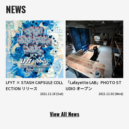
NEWS
LFYT × STASH CAPSULE COLL
「Lafayette LAB」PHOTO ST
ECTION リリース
UDIO オープン
2021.12.18 (Sat)
2021.12.01 (Wed)
View All News