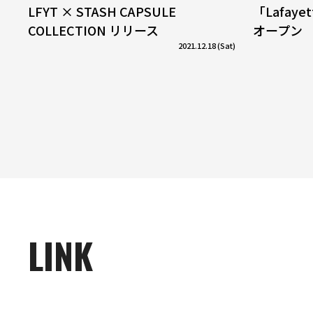
LFYT × STASH CAPSULE
「Lafaye
COLLECTION リリース
オープン
2021.12.18 (Sat)
LINK