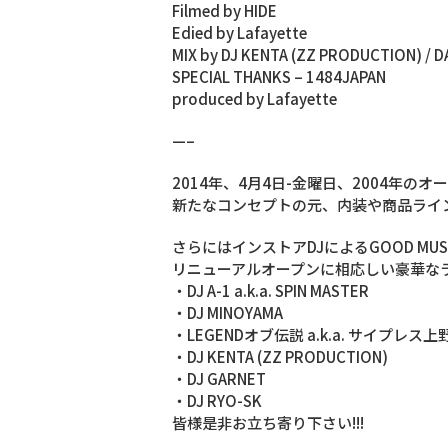
Filmed by HIDE
Edied by Lafayette
MIX by DJ KENTA (ZZ PRODUCTION) / D
SPECIAL THANKS – 1484JAPAN
produced by Lafayette
—–
2014年、4月4日-金曜日、2004年のオ
新たなコンセプトの元、内装や商品ライン
さらにはインストアDJによるGOOD MUSIC
リニューアルオープンに相応しい豪華な
・DJ A-1 a.k.a. SPIN MASTER
・DJ MINOYAMA
・LEGENDオブ伝説 a.k.a. サイプレス上
・DJ KENTA (ZZ PRODUCTION)
・DJ GARNET
・DJ RYO-SK
皆様是非お立ち寄り下さい!!!