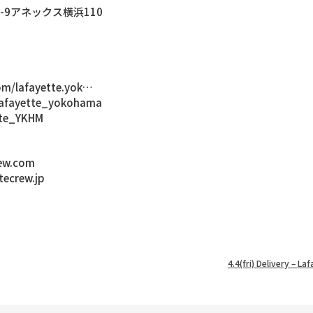
9-9アネックス横浜110
m/lafayette.yok…
lafayette_yokohama
tte_YKHM
ew.com
crew.jp
4.4(fri) Delivery –