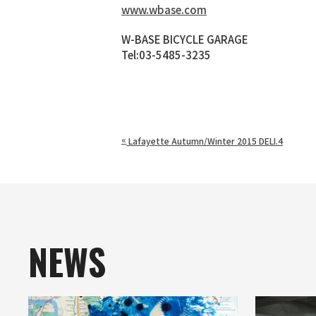
www.wbase.com
W-BASE BICYCLE GARAGE
Tel:03-5485-3235
«
Lafayette Autumn/Winter 2015 DELI.4
NEWS