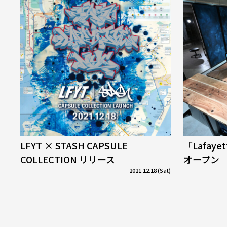
LFYT × STASH CAPSULE
「Lafaye
COLLECTION リリース
オープン
2021.12.18 (Sat)