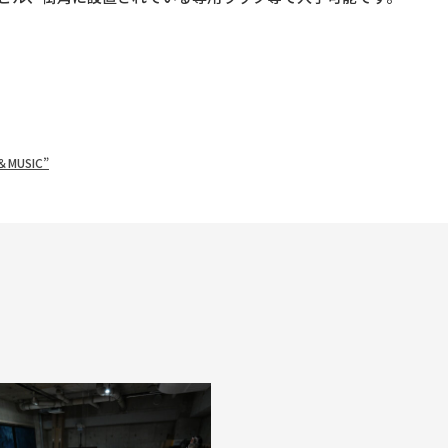
＆MUSIC”