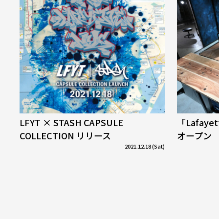
LFYT × STASH CAPSULE
「Lafaye
COLLECTION リリース
オープン
2021.12.18 (Sat)