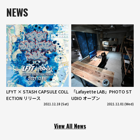
NEWS
LFYT × STASH CAPSULE COLL
「Lafayette LAB」PHOTO ST
ECTION リリース
UDIO オープン
2021.12.18 (Sat)
2021.12.01 (Wed)
View All News