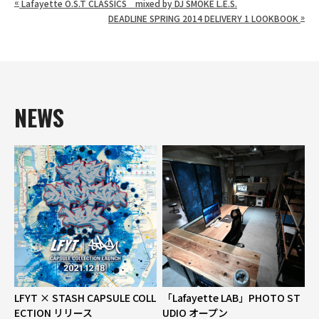
«
Lafayette O.S.T CLASSICS mixed by DJ SMOKE L.E.S.
»
DEADLINE SPRING 2014 DELIVERY 1 LOOKBOOK
NEWS
LFYT × STASH CAPSULE COLL
「Lafayette LAB」PHOTO ST
ECTION リリース
UDIO オープン