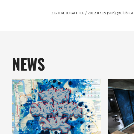
«
B.O.M. DJ BATTLE / 2012.07.15 (Sun) @Club F.A
NEWS