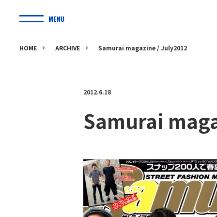
MENU
HOME
ARCHIVE
Samurai magazine / July2012
2012.6.18
Samurai maga