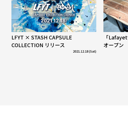
LFYT × STASH CAPSULE
「Lafaye
COLLECTION リリース
オープン
2021.12.18 (Sat)