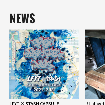
NEWS
LFYT × STASH CAPSULE
「Lafaye