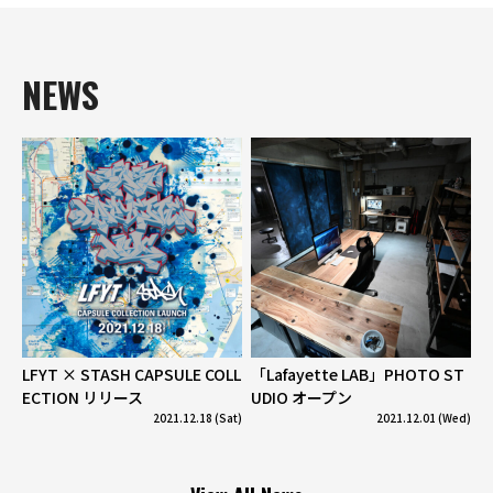
NEWS
LFYT × STASH CAPSULE COLL
「Lafayette LAB」PHOTO ST
ECTION リリース
UDIO オープン
2021.12.18 (Sat)
2021.12.01 (Wed)