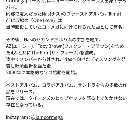
Cormega(コーメガ)はニューヨーク、クイーンズ出身のラッ
パー。
同郷で友人だったNas(ナズ)のファーストアルバム”Illmati
c”に収録の「One Love」は
当時服役していたコーメガに向けて作られた曲として有名。
その後、Nasのセカンドアルバムの参加を経て、
AZ(エージー)、Foxy Brown(フォクシー・ブラウン)を含め
た4人と共にThe Firm(ザ・ファーム)を結成。
途中でメンバーから外され、Nasへ向けたディスソングを発
表し紆余曲折を経た後、
2000年に本格的なソロ始動を開始。
ベストアルバム、コラボアルバム、サントラを含み多数の作
品をリリース。
現在では、クイーンズのヒップホップを語る上で欠かせない
存在となっている。
instagram :
@iamcormega