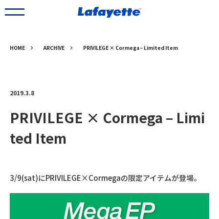
HOME
ARCHIVE
PRIVILEGE × Cormega – Limited Item
2019.3.8
PRIVILEGE × Cormega – Limi
ted Item
3/9(sat)にPRIVILEGE×Cormegaの限定アイテムが登場。