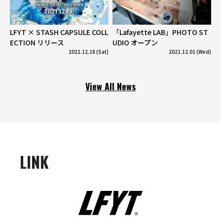
LFYT × STASH CAPSULE COLL
「Lafayette LAB」PHOTO ST
ECTION リリース
UDIO オープン
2021.12.18 (Sat)
2021.12.01 (Wed)
View All News
LINK