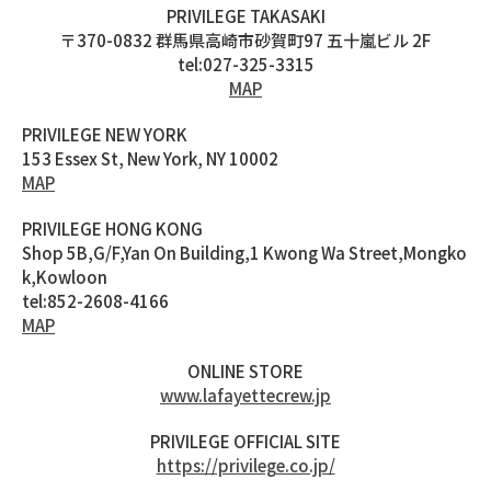
PRIVILEGE TAKASAKI
〒370-0832 群馬県高崎市砂賀町97 五十嵐ビル 2F
tel:027-325-3315
MAP
PRIVILEGE NEW YORK
153 Essex St, New York, NY 10002
MAP
PRIVILEGE HONG KONG
Shop 5B,G/F,Yan On Building,1 Kwong Wa Street,Mongko
k,Kowloon
tel:852-2608-4166
MAP
ONLINE STORE
www.lafayettecrew.jp
PRIVILEGE OFFICIAL SITE
https://privilege.co.jp/