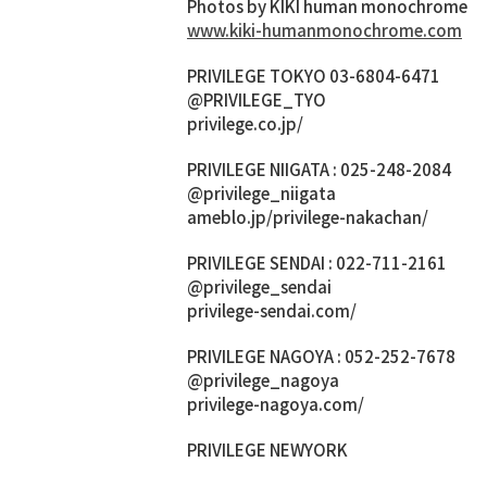
Photos by KIKI human monochrome
www.kiki-humanmonochrome.com
PRIVILEGE TOKYO 03-6804-6471
@PRIVILEGE_TYO
privilege.co.jp/
PRIVILEGE NIIGATA : 025-248-2084
@privilege_niigata
ameblo.jp/privilege-nakachan/
PRIVILEGE SENDAI : 022-711-2161
@privilege_sendai
privilege-sendai.com/
PRIVILEGE NAGOYA : 052-252-7678
@privilege_nagoya
privilege-nagoya.com/
PRIVILEGE NEWYORK