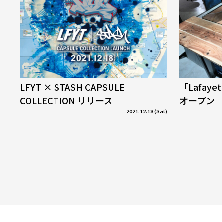
LFYT × STASH CAPSULE
「Lafaye
COLLECTION リリース
オープン
2021.12.18 (Sat)