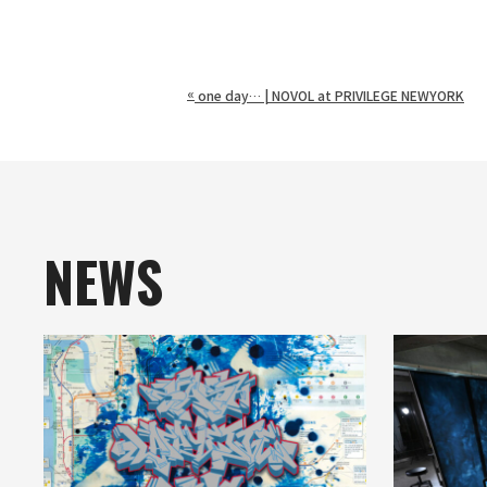
«
one day… | NOVOL at PRIVILEGE NEWYORK
NEWS