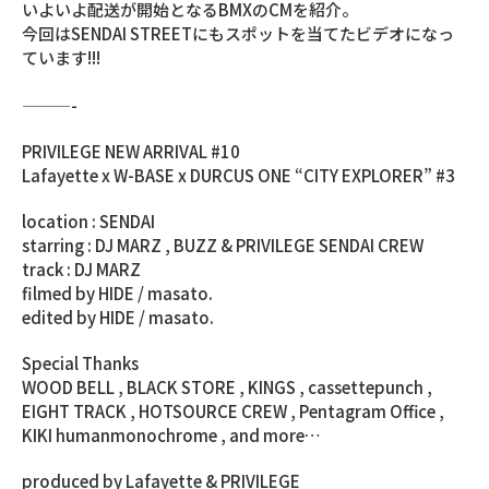
いよいよ配送が開始となるBMXのCMを紹介。
今回はSENDAI STREETにもスポットを当てたビデオになっ
ています!!!
———-
PRIVILEGE NEW ARRIVAL #10
Lafayette x W-BASE x DURCUS ONE “CITY EXPLORER” #3
location : SENDAI
starring : DJ MARZ , BUZZ & PRIVILEGE SENDAI CREW
track : DJ MARZ
filmed by HIDE / masato.
edited by HIDE / masato.
Special Thanks
WOOD BELL , BLACK STORE , KINGS , cassettepunch ,
EIGHT TRACK , HOTSOURCE CREW , Pentagram Office ,
KIKI humanmonochrome , and more…
produced by Lafayette & PRIVILEGE