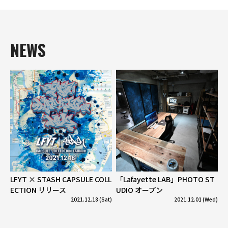
NEWS
LFYT × STASH CAPSULE COLL
「Lafayette LAB」PHOTO ST
ECTION リリース
UDIO オープン
2021.12.18 (Sat)
2021.12.01 (Wed)