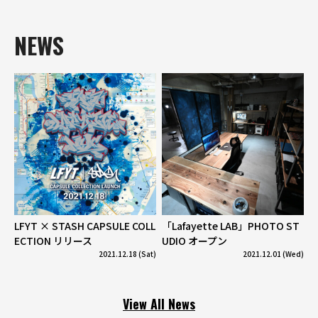
NEWS
LFYT × STASH CAPSULE COLL
「Lafayette LAB」PHOTO ST
ECTION リリース
UDIO オープン
2021.12.18 (Sat)
2021.12.01 (Wed)
View All News