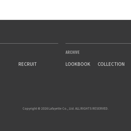
ARCHIVE
RECRUIT
LOOKBOOK
COLLECTION
Copyright © 2026 Lafayette Co., Ltd. ALL RIGHTS RESERVED.