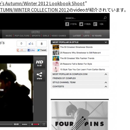
tte’s Autumn/Winter 2012 Lookbook Shoot
”
AUTUMN/WINTER COLLECTION 2012
のvideoが紹介されています。