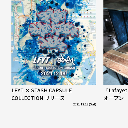
LFYT × STASH CAPSULE
「Lafaye
COLLECTION リリース
オープン
2021.12.18 (Sat)