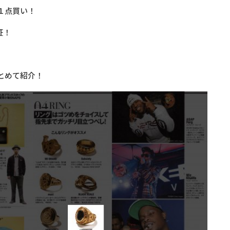
１点買い！
証！
とめて紹介！