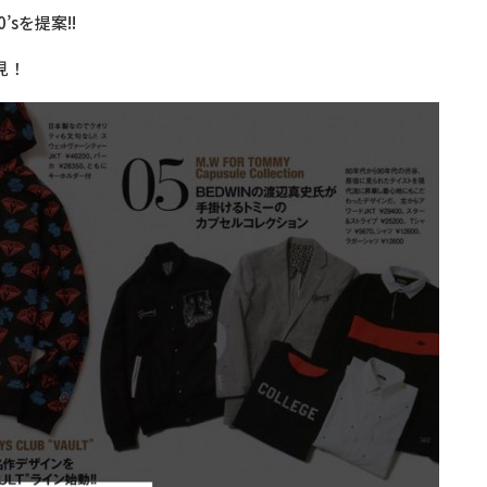
sを提案!!
見！