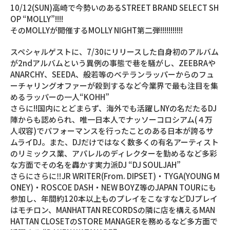
10/12(SUN)高崎で今勢いのあるSTREET BRAND SELECT SH
OP “MOLLY”!!!!
そのMOLLYが開催するMOLLY NIGHT第二弾!!!!!!!!!!!
スペシャルゲストに、7/30にリリースした自身初のアルバム
が2ndアルバムという異例の事態で巷を騒がし、ZEEBRAや
ANARCHY、SEEDA、般若等のベテランラッパーからのフュ
ーチャリングオファーが殺到するなど今業界で最も注目を集
めるラッパーの一人“KOHH”
さらに!!国内にとどまらず、海外でも活躍しNYの名だたるDJ
陣からも認められ、唯一日本人でナッソーコロシアム(４万
人収容)でパフォーマンスを行ったことのある日本が誇るサ
ムライDJ。また、DJだけではなく数多くの有名アーティスト
のリミックス業、アパレルのディレクターを勤めるなど多彩
な方面でその名を轟かす実力派DJ “DJ SOULJAH”
さらにさらに‼JR WRITER(From. DIPSET)・TYGA(YOUNG M
ONEY)・ROSCOE DASH・NEW BOYZ等のJAPAN TOURにも
参加し、年間約120本以上ものプレイをこなすなどDJプレイ
はモチロン、MANHATTAN RECORDSの隣に店を構えるMAN
HATTAN CLOSETのSTORE MANAGERを務めるなど多方面で