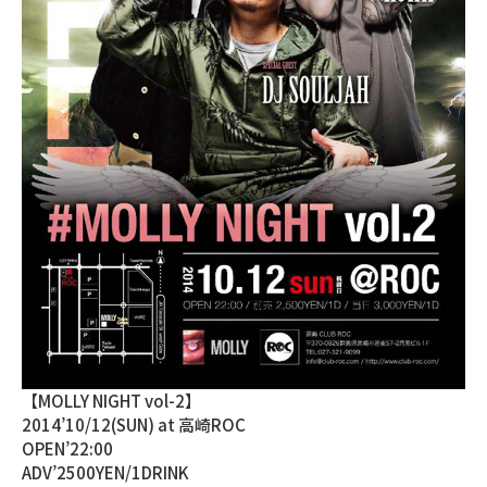
【MOLLY NIGHT vol-2】
2014’10/12(SUN) at 高崎ROC
OPEN’22:00
ADV’2500YEN/1DRINK