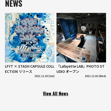
NEWS
LFYT × STASH CAPSULE COLL
「Lafayette LAB」PHOTO ST
ECTION リリース
UDIO オープン
2021.12.18 (Sat)
2021.12.01 (Wed)
View All News