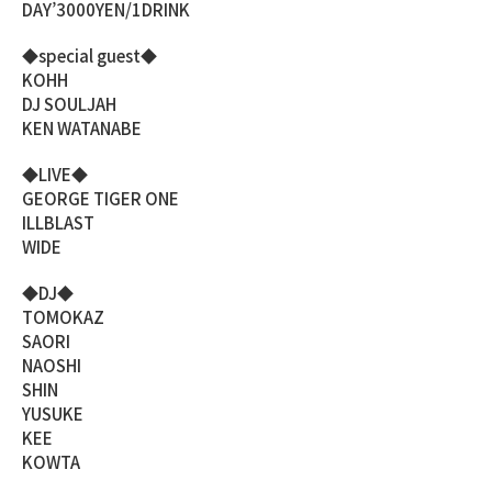
DAY’3000YEN/1DRINK
◆special guest◆
KOHH
DJ SOULJAH
KEN WATANABE
◆LIVE◆
GEORGE TIGER ONE
ILLBLAST
WIDE
◆DJ◆
TOMOKAZ
SAORI
NAOSHI
SHIN
YUSUKE
KEE
KOWTA