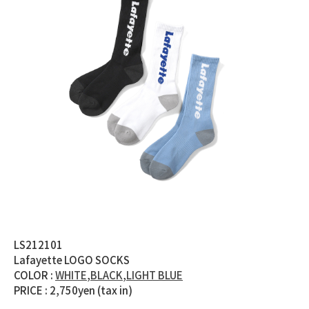
LS212101
Lafayette LOGO SOCKS
COLOR :
WHITE
,
BLACK
,
LIGHT BLUE
PRICE : 2,750yen (tax in)