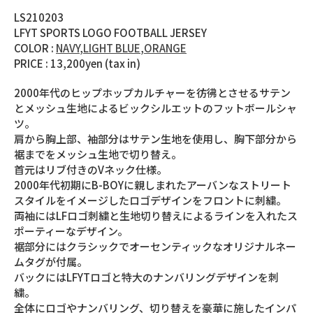
LS210203
LFYT SPORTS LOGO FOOTBALL JERSEY
COLOR :
NAVY
,
LIGHT BLUE
,
ORANGE
PRICE : 13,200yen (tax in)
2000年代のヒップホップカルチャーを彷彿とさせるサテン
とメッシュ生地によるビックシルエットのフットボールシャ
ツ。
肩から胸上部、袖部分はサテン生地を使用し、胸下部分から
裾までをメッシュ生地で切り替え。
首元はリブ付きのVネック仕様。
2000年代初期にB-BOYに親しまれたアーバンなストリート
スタイルをイメージしたロゴデザインをフロントに刺繍。
両袖にはLFロゴ刺繍と生地切り替えによるラインを入れたス
ポーティーなデザイン。
裾部分にはクラシックでオーセンティックなオリジナルネー
ムタグが付属。
バックにはLFYTロゴと特大のナンバリングデザインを刺
繍。
全体にロゴやナンバリング、切り替えを豪華に施したインパ