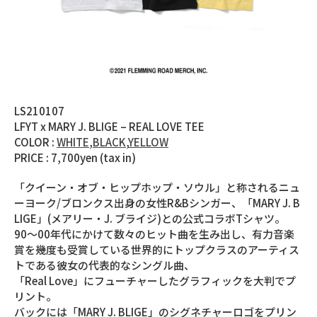
LS210107
LFYT x MARY J. BLIGE – REAL LOVE TEE
COLOR :
WHITE
,
BLACK
,
YELLOW
PRICE : 7,700yen (tax in)
「クイーン・オブ・ヒップホップ・ソウル」と称されるニュ
ーヨーク/ブロンクス出身の女性R&Bシンガー、「MARY J. B
LIGE」(メアリー・J. ブライジ)との公式コラボTシャツ。
90～00年代にかけて数々のヒット曲を生み出し、有力音楽
賞を幾度も受賞している世界的にトップクラスのアーティス
トである彼女の代表的なシングル曲、
「Real Love」にフューチャーしたグラフィックを大判でプ
リント。
バックには「MARY J. BLIGE」のシグネチャーロゴをプリン