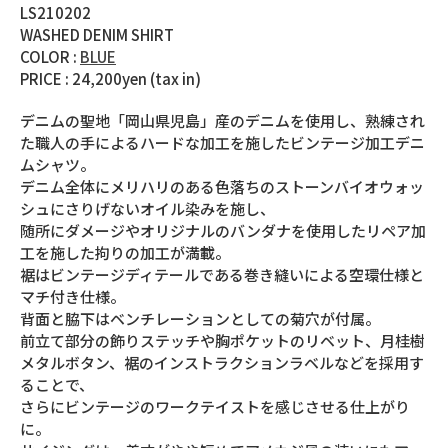
LS210202
WASHED DENIM SHIRT
COLOR :
BLUE
PRICE : 24,200yen (tax in)
デニムの聖地「岡山県児島」産のデニムを使用し、熟練され
た職人の手によるハードな加工を施したビンテージ加工デニ
ムシャツ。
デニム全体にメリハリのある色落ちのストーンバイオウォッ
シュにさりげないオイル染みを施し、
随所にダメージやオリジナルのバンダナを使用したリペア加
工を施した拘りの加工が満載。
裾はビンテージディテールである巻き縫いによる空環仕様と
マチ付き仕様。
背面と脇下はベンチレーションとしての菊穴が付属。
前立て部分の飾りステッチや胸ポケットのリベット、月桂樹
メタルボタン、裾のインストラクションラベルなどを採用す
ることで、
さらにビンテージのワークテイストを感じさせる仕上がり
に。