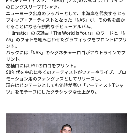
P HOPアーティスト、「NAS」(ナズ)の公式コラボデザイン
のロングスリーブTシャツ。
ニューヨーク出身のラッパーとして、東海岸を代表するヒッ
プホップ・アーティストとなった「NAS」が、その名を轟か
せることになる伝説的なデビューアルバム、
「Illmatic」の収録曲「The World Is Yours」のワードと「N
AS」のフォトを組み合わせたグラフィックをフロントにプリ
ント。
バックには「NAS」のシグネチャーロゴがアウトラインでプ
リント。
左袖口にはLFYTのロゴをプリント。
90年代を中心に多くのアーティストがツアーやライブ、プロ
モーション用のファングッズとしてリリースし、
現在はビンテージとしても価値が高い「アーティストTシャ
ツ」をモチーフにしたクラシックな仕上がり。