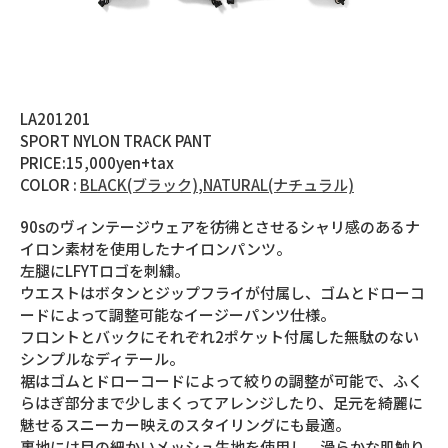
LA201201
SPORT NYLON TRACK PANT
PRICE:15,000yen+tax
COLOR :
BLACK(ブラック)
,
NATURAL(ナチュラル)
90sのヴィンテージウェアを彷彿とさせるシャリ感のあるナ
イロン素材を使用したナイロンパンツ。
左腿にLFYTロゴを刺繍。
ウエストはボタンとジップフライが付属し、ゴムとドローコ
ードによって調整可能なイージーパンツ仕様。
フロントとバックにそれぞれ2ポケット付属した無駄のない
シンプルなディテール。
裾はゴムとドローコードによって絞りの調整が可能で、ふく
らはぎ部分まで少しまくってアレンジしたり、足元を綺麗に
魅せるスニーカー映えのスタイリングにも最適。
裏地には目の細かいメッシュ生地を使用し、滑らかな肌触り