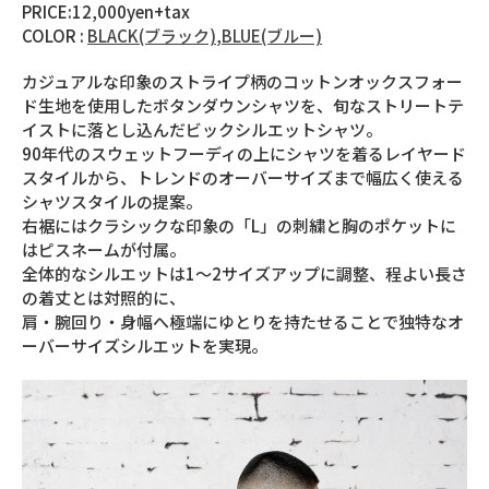
PRICE:12,000yen+tax
COLOR :
BLACK(ブラック)
,
BLUE(ブルー)
カジュアルな印象のストライプ柄のコットンオックスフォー
ド生地を使用したボタンダウンシャツを、旬なストリートテ
イストに落とし込んだビックシルエットシャツ。
90年代のスウェットフーディの上にシャツを着るレイヤード
スタイルから、トレンドのオーバーサイズまで幅広く使える
シャツスタイルの提案。
右裾にはクラシックな印象の「L」の刺繍と胸のポケットに
はピスネームが付属。
全体的なシルエットは1～2サイズアップに調整、程よい長さ
の着丈とは対照的に、
肩・腕回り・身幅へ極端にゆとりを持たせることで独特なオ
ーバーサイズシルエットを実現。