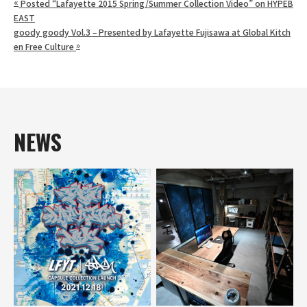
«
Posted “Lafayette 2015 Spring/Summer Collection Video” on HYPEB
EAST
goody goody Vol.3 – Presented by Lafayette Fujisawa at Global Kitch
»
en Free Culture
NEWS