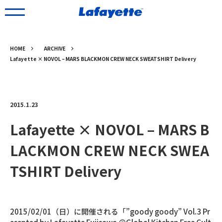
HOME
ARCHIVE
Lafayette × NOVOL – MARS BLACKMON CREW NECK SWEATSHIRT Delivery
2015.1.23
Lafayette × NOVOL – MARS B
LACKMON CREW NECK SWEA
TSHIRT Delivery
2015/02/01（日）に開催される「”goody goody” Vol.3 Pr