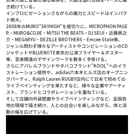
き続けている。
インプロビゼーションさながらの画力とスピードはインパク
ト絶大。
2008年のMURO”SKYHIGH”を皮切りに、MICROPHON PAGE
R・MURO&COJIE・MITSU THE BEATS・DJ SEIJI・近藤房之
介・MEGARYU・DEZILLE BROTHERS・Emcee State等、
ジャンル問わず様々なアーティストやコンピレーションのCD
ジャケットやBLUENOTE東京の公演フライヤー＆ポスター
等、音楽関連のデザインワークを数多く手掛ける。
さらにアパレルブランドやタバコブランド”KOOL”へのイラ
ストレーション提供や、adidas六本木ヒルズ店のオープニン
グパーティ、Ralph Lauren RUGBY店内にて日本で初めての
ライブペインティングを果たすなど、様々な企業やアーティ
スト、ブランドとコラボレーションを重ねている。
そして店舗内外装壁画やライブペインティングなど、全国各
地の現場で描き続け、人との出会いを楽しみながら、体と活
動の幅を広げている。