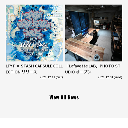
LFYT × STASH CAPSULE COLL
「Lafayette LAB」PHOTO ST
ECTION リリース
UDIO オープン
2021.12.18 (Sat)
2021.12.01 (Wed)
View All News