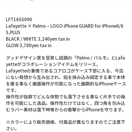
LFT16SS090
Lafayette × Palmo – LOGO iPhone GUARD for iPhone6/6
S,PLUS
BLACK / WHITE 3,240yen tax in
GLOW 3,780yen tax in
グッドデザイン賞を受賞し話題の「Palmo / パルモ」とLafa
yetteがコラボレーションアイテムをリリース。
Lafayetteの象徴であるコアロゴがケース下部に入る、今迄
にない発想から生み出され、指を挟み込み固定する事で本体
を握る事なく画面操作が可能になった画期的なiPhoneケース
です。
操作性が抜群でどんな体勢でも落下させる事なく片手での操
作を可能にした逸品。操作性だけではなく、四つ角を包み込
むラバー素材は落下時等からの衝撃からiPhoneを守ります。
※カラーにより販売価格、付属品が異なりますのでご注意下
さい。