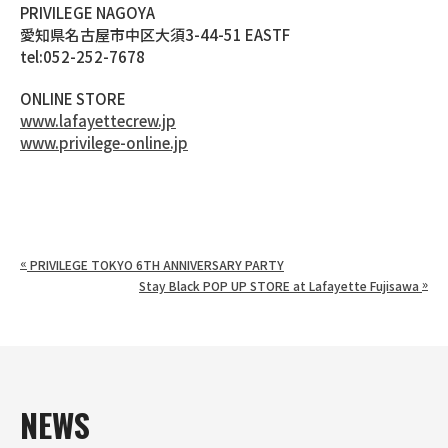
PRIVILEGE NAGOYA
愛知県名古屋市中区大須3-44-51 EASTF
tel:052-252-7678
ONLINE STORE
www.lafayettecrew.jp
www.privilege-online.jp
«
PRIVILEGE TOKYO 6TH ANNIVERSARY PARTY
»
Stay Black POP UP STORE at Lafayette Fujisawa
NEWS