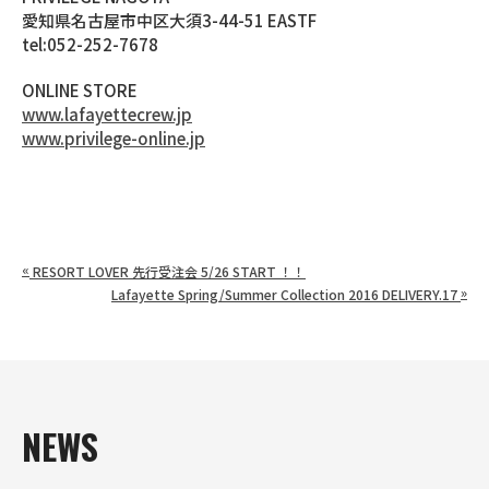
愛知県名古屋市中区大須3-44-51 EASTF
tel:052-252-7678
ONLINE STORE
www.lafayettecrew.jp
www.privilege-online.jp
«
RESORT LOVER 先行受注会 5/26 START ！！
»
Lafayette Spring/Summer Collection 2016 DELIVERY.17
NEWS