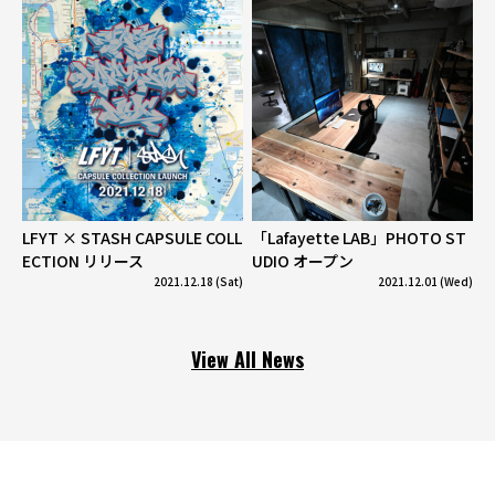
LFYT × STASH CAPSULE COLL
「Lafayette LAB」PHOTO ST
ECTION リリース
UDIO オープン
2021.12.18 (Sat)
2021.12.01 (Wed)
View All News