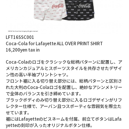
LFT16SSC001
Coca-Cola for Lafayette ALL OVER PRINT SHIRT
16,200yen tax in
Coca-Colaのロゴをクラシックな総柄パターンに配置し、ア
メリカンカジュアルとスポーツスタイルを共存させたデザイ
ン性の高い半袖プリントシャツ。
フロント裾に入る切り替え部分には、総柄パターンと区別さ
れた大判のCoca-Colaロゴを配置し、絶妙なアシンメトリー
で全体のバランスを引き締めています。
ブラックボディのみ切り替え部分に入るロゴデザインがリフ
レクター仕様で、アーバン且つスポーティな雰囲気を際立た
せています。
裾にはLafayetteのピスネームを付属、前立てボタンはLafa
yetteの刻印が入ったオリジナルボタン仕様。