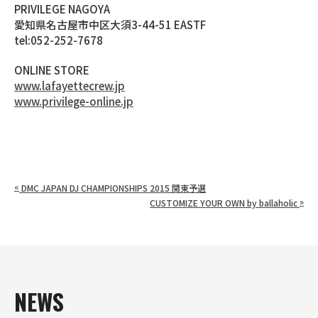
PRIVILEGE NAGOYA
愛知県名古屋市中区大須3-44-51 EASTF
tel:052-252-7678
ONLINE STORE
www.lafayettecrew.jp
www.privilege-online.jp
«
DMC JAPAN DJ CHAMPIONSHIPS 2015 関東予選
»
CUSTOMIZE YOUR OWN by ballaholic
NEWS