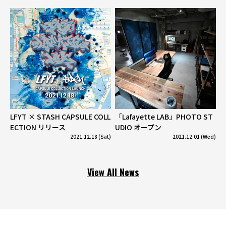
LFYT × STASH CAPSULE COLL
「Lafayette LAB」PHOTO ST
ECTION リリース
UDIO オープン
2021.12.18 (Sat)
2021.12.01 (Wed)
View All News