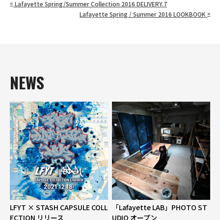
«
Lafayette Spring/Summer Collection 2016 DELIVERY.7
»
Lafayette Spring / Summer 2016 LOOKBOOK
NEWS
LFYT × STASH CAPSULE COLL
「Lafayette LAB」PHOTO ST
ECTION リリース
UDIO オープン