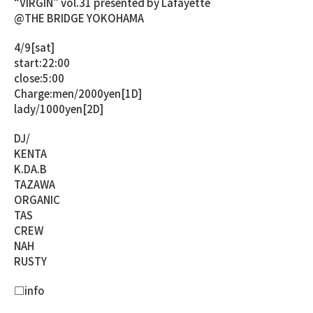
“VIRGIN” vol.31 presented by Lafayette
@THE BRIDGE YOKOHAMA
4/9[sat]
start:22:00
close:5:00
Charge:men/2000yen[1D]
lady/1000yen[2D]
DJ/
KENTA
K.DA.B
TAZAWA
ORGANIC
TAS
CREW
NAH
RUSTY
□info