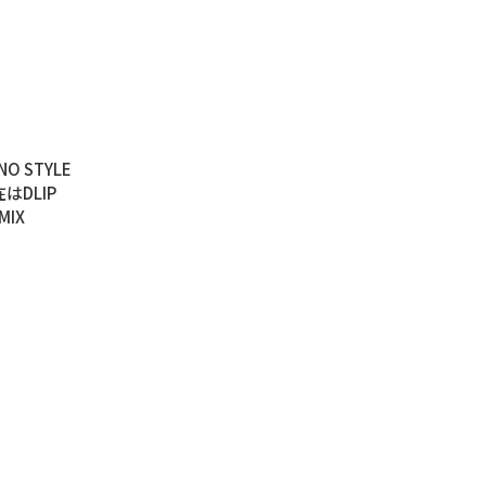
 STYLE
DLIP
IX