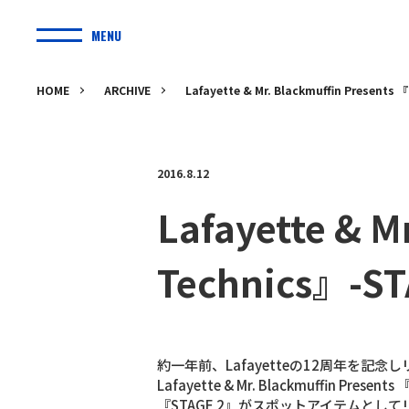
MENU
HOME
ARCHIVE
Lafayette & Mr. Blackmuffin Presents 
2016.8.12
Lafayette & M
Technics』-ST
約一年前、Lafayetteの12周年を記
Lafayette & Mr. Blackmuffin Presen
『STAGE 2』がスポットアイテムとし