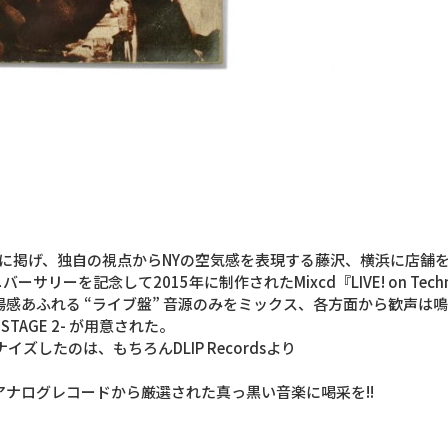
プトに掲げ、独自の視点からNYの空気感を表現する藤沢、横浜に店舗
ーサリーを記念して2015年に制作されたMixcd『LIVE! on Techn
感あふれる “ライブ盤” 音源のみをミックス、各方面から歓声は
』-STAGE 2- が用意された。
したのは、もちろんDLIP Recordsより
ナログレコードから厳選された真っ黒い音楽に喝采を!!