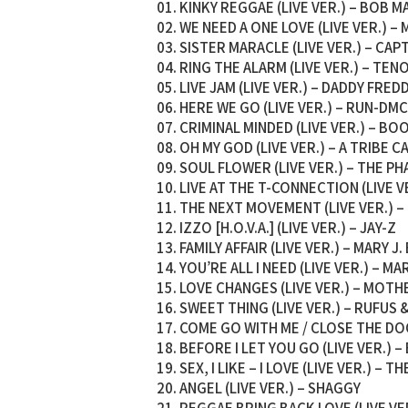
01. KINKY REGGAE (LIVE VER.) – BOB 
02. WE NEED A ONE LOVE (LIVE VER.) –
03. SISTER MARACLE (LIVE VER.) – CAP
04. RING THE ALARM (LIVE VER.) – TEN
05. LIVE JAM (LIVE VER.) – DADDY FRED
06. HERE WE GO (LIVE VER.) – RUN-DMC
07. CRIMINAL MINDED (LIVE VER.) – 
08. OH MY GOD (LIVE VER.) – A TRIBE 
09. SOUL FLOWER (LIVE VER.) – THE P
10. LIVE AT THE T-CONNECTION (LIVE
11. THE NEXT MOVEMENT (LIVE VER.) 
12. IZZO [H.O.V.A.] (LIVE VER.) – JAY-Z
13. FAMILY AFFAIR (LIVE VER.) – MARY J.
14. YOU’RE ALL I NEED (LIVE VER.) – M
15. LOVE CHANGES (LIVE VER.) – MOTH
16. SWEET THING (LIVE VER.) – RUFUS
17. COME GO WITH ME / CLOSE THE DO
18. BEFORE I LET YOU GO (LIVE VER.)
19. SEX, I LIKE – I LOVE (LIVE VER.) – T
20. ANGEL (LIVE VER.) – SHAGGY
21. REGGAE BRING BACK LOVE (LIVE V