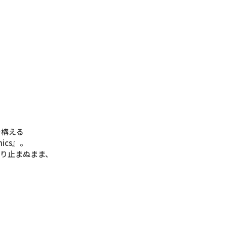
を構える
ics』。
鳴り止まぬまま、