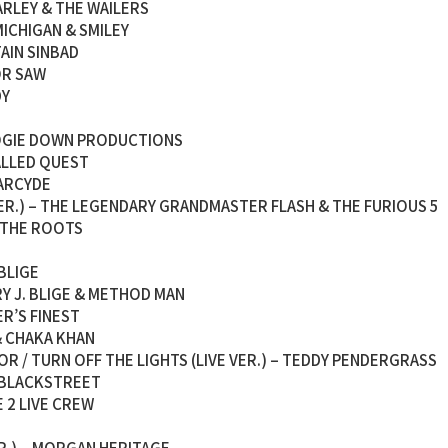
MARLEY & THE WAILERS
 MICHIGAN & SMILEY
TAIN SINBAD
OR SAW
DY
BOOGIE DOWN PRODUCTIONS
CALLED QUEST
HARCYDE
 VER.) – THE LEGENDARY GRANDMASTER FLASH & THE FURIOUS 5
– THE ROOTS
 BLIGE
ARY J. BLIGE & METHOD MAN
ER’S FINEST
 & CHAKA KHAN
OR / TURN OFF THE LIGHTS (LIVE VER.) – TEDDY PENDERGRASS
 – BLACKSTREET
HE 2 LIVE CREW
ER.) – MORGAN HERITAGE