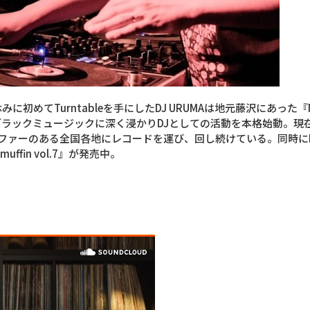
初めてTurntableを手にしたDJ URUMAは地元藤沢にあった『NO
ブラックミュージックに深く浸かりDJとしての活動を本格始動。現在は
ST』、オファーのある全国各地にレコードを運び、回し続けている。同時にM
uffin vol.7』が発売中。