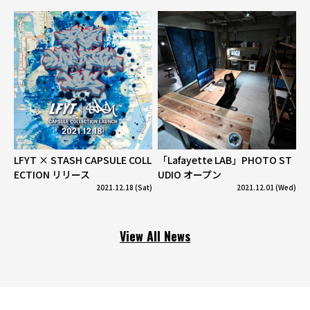
LFYT × STASH CAPSULE COLL
「Lafayette LAB」PHOTO ST
ECTION リリース
UDIO オープン
2021.12.18 (Sat)
2021.12.01 (Wed)
View All News