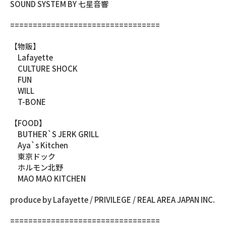
SOUND SYSTEM BY 七星音響
=================================
【物販】
Lafayette
CULTURE SHOCK
FUN
WILL
T-BONE
【FOOD】
BUTHER`S JERK GRILL
Aya`s Kitchen
東京ドック
ホルモン北野
MAO MAO KITCHEN
produce by Lafayette / PRIVILEGE / REAL AREA JAPAN INC.
=================================