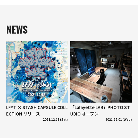
NEWS
LFYT × STASH CAPSULE COLL
「Lafayette LAB」PHOTO ST
ECTION リリース
UDIO オープン
2021.12.18 (Sat)
2021.12.01 (Wed)