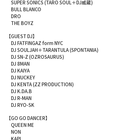
SUPER SONICS (TARO SOUL＋DJ威蔵)
BULL BLANCO
DRO
THE BOYZ
【GUEST DJ】
DJ FATFINGAZ form NYC
DJ SOULJAH＋TARANTULA (SPONTANIA)
DJ SN-Z (OZROSAURUS)
DJ 8MAN
DJ KAIYA
DJ NUCKEY
DJ KENTA (ZZ PRODUCTION)
DJ K.DA.B
DJ R-MAN
DJ RYO-SK
【GO GO DANCER】
QUEEN ME
NON
KAPI