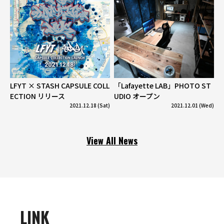
LFYT × STASH CAPSULE COLL
「Lafayette LAB」PHOTO ST
ECTION リリース
UDIO オープン
2021.12.18 (Sat)
2021.12.01 (Wed)
View All News
LINK