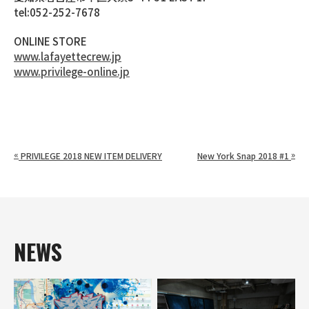
tel:052-252-7678
ONLINE STORE
www.lafayettecrew.jp
www.privilege-online.jp
«
»
PRIVILEGE 2018 NEW ITEM DELIVERY
New York Snap 2018 #1
NEWS