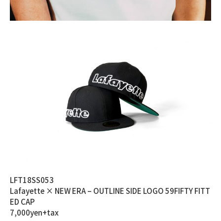
LFT18SS053
Lafayette × NEW ERA – OUTLINE SIDE LOGO 59FIFTY FITT
ED CAP
7,000yen+tax