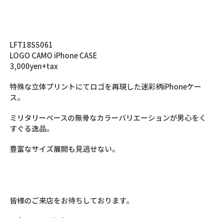
LFT18SS061
LOGO CAMO iPhone CASE
3,000yen+tax
特殊な立体プリントにてロゴを再現した迷彩柄iPhoneケー
ス。
ミリタリーベースの無骨なカラーバリエーションが男心をく
すぐる逸品。
豊富なサイズ展開も見逃せない。
Lafayette / PRIVILEGEの実店舗 11:00より販売開始
Lafayette Online Store 12:00より販売開始
皆様のご来店をお待ちしております。