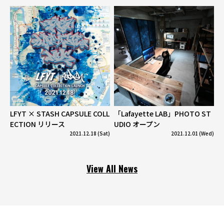
LFYT × STASH CAPSULE COLL
「Lafayette LAB」PHOTO ST
ECTION リリース
UDIO オープン
2021.12.18 (Sat)
2021.12.01 (Wed)
View All News