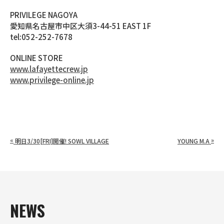
PRIVILEGE NAGOYA
愛知県名古屋市中区大須3-44-51 EAST 1F
tel:052-252-7678
ONLINE STORE
www.lafayettecrew.jp
www.privilege-online.jp
«
»
明日3/30[FRI]開催! SOWL VILLAGE
YOUNG M.A
NEWS