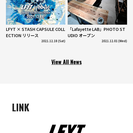
LFYT × STASH CAPSULE COLL
「Lafayette LAB」PHOTO ST
ECTION リリース
UDIO オープン
2021.12.18 (Sat)
2021.12.01 (Wed)
View All News
LINK