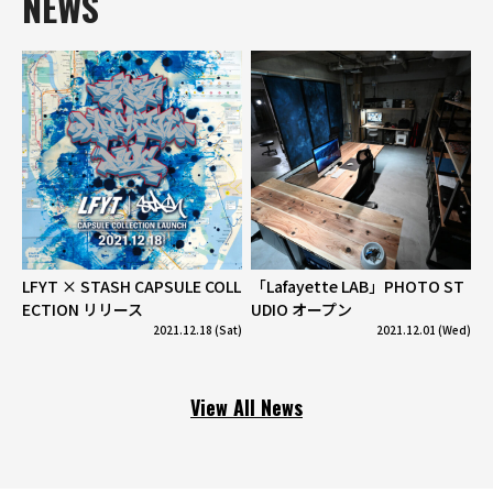
NEWS
LFYT × STASH CAPSULE COLL
「Lafayette LAB」PHOTO ST
ECTION リリース
UDIO オープン
2021.12.18 (Sat)
2021.12.01 (Wed)
View All News