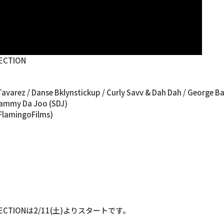
LECTION
varez / Danse Bklynstickup / Curly Savv & Dah Dah / George Baut
ammy Da Joo (SDJ)
lamingoFilms)
 COLLECTIONは2/11(土)よりスタートです。