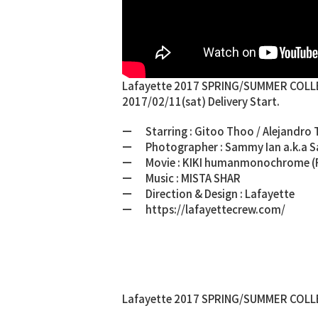
Lafayette 2017 SPRING/SUMMER COL
2017/02/11(sat) Delivery Start.
ー Starring : Gitoo Thoo / Alejandro Ta
ー Photographer : Sammy Ian a.k.a S
ー Movie : KIKI humanmonochrome (F
ー Music : MISTA SHAR
ー Direction & Design : Lafayette
ー https://lafayettecrew.com/
Lafayette 2017 SPRING/SUMMER