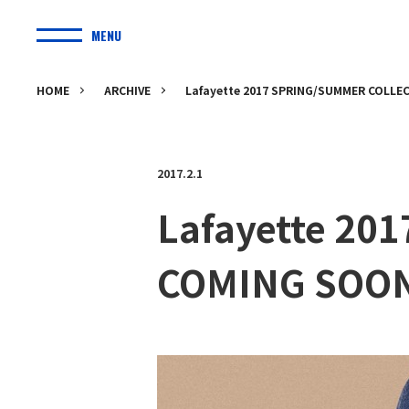
MENU
HOME
ARCHIVE
Lafayette 2017 SPRING/SUMMER COLL
2017.2.1
Lafayette 2
COMING SOO