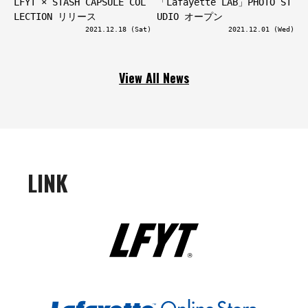
LFYT × STASH CAPSULE COL
「Lafayette LAB」PHOTO ST
LECTION リリース
UDIO オープン
2021.12.18 (Sat)
2021.12.01 (Wed)
View All News
LINK