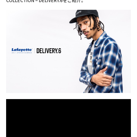
COLLECTION – DELIVERY.6をご紹介。