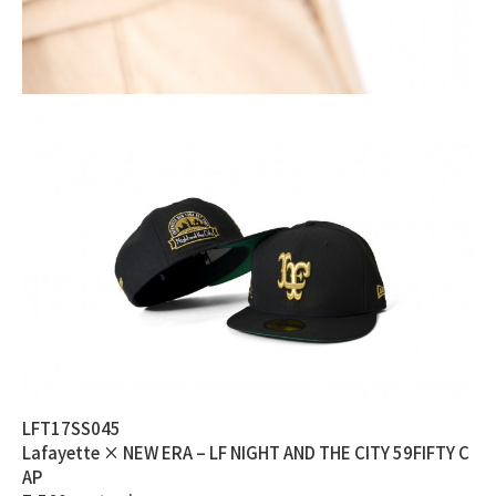
LFT17SS045
Lafayette × NEW ERA – LF NIGHT AND THE CITY 59FIFTY C
AP