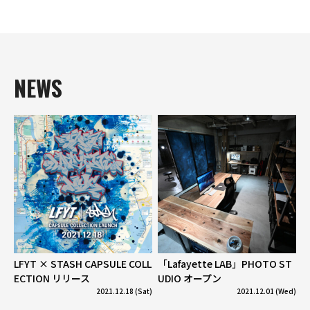
NEWS
LFYT × STASH CAPSULE COLL
「Lafayette LAB」PHOTO ST
ECTION リリース
UDIO オープン
2021.12.18 (Sat)
2021.12.01 (Wed)