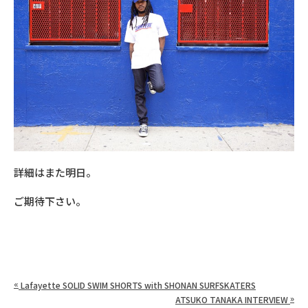
詳細はまた明日。
ご期待下さい。
«
Lafayette SOLID SWIM SHORTS with SHONAN SURFSKATERS
»
ATSUKO TANAKA INTERVIEW