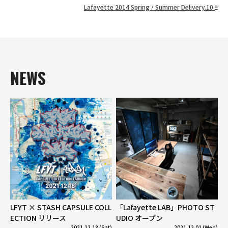
»
Lafayette 2014 Spring / Summer Delivery.10
NEWS
LFYT × STASH CAPSULE COLL
「Lafayette LAB」PHOTO ST
ECTION リリース
UDIO オープン
2021.12.18 (Sat)
2021.12.01 (Wed)