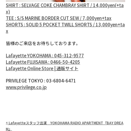
SHIRT : SELVAGE COKE CHAMBRAY SHIRT / 14,000yen(+ta
x)
TEE : S/S MARINE BORDER CUT SEW / 7,000yen+tax
SHORTS : SOLID 5 POCKET TWILL SHORTS / 13,000yen+ta
x
皆様のご来店をお待ちしております。
Lafayette YOKOHAMA : 045-312-9577
Lafayette FUJISAWA : 0466-50-4205
Lafayette Online Store | 通販サイト
PRIVILEGE TOKYO : 03-6804-6471
www.privilege.co.jp
«
Lafayetteスタッフ出演 YOKOHAMA RADIO APARTMENT『BAY DREA
M』